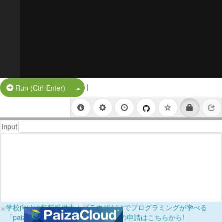
|
Split Button!
Run (Ctrl-Enter)
Input
×
学校向けに無料提供中！ブラウザだけでプログラミングが学べる
「paizaラーニング学校フリーパス」の申請はこちらから!