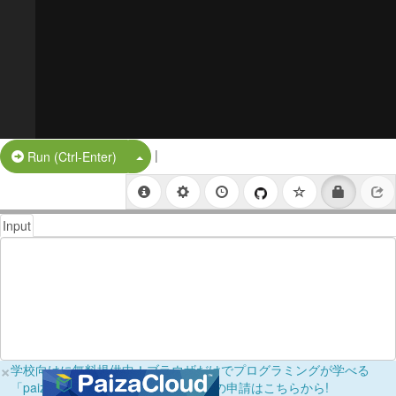
|
Split Button!
Run (Ctrl-Enter)
Input
×
学校向けに無料提供中！ブラウザだけでプログラミングが学べる
「paizaラーニング学校フリーパス」の申請はこちらから!