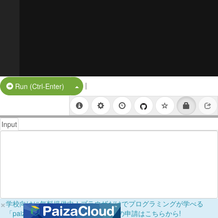
|
Split Button!
Run (Ctrl-Enter)
Input
×
学校向けに無料提供中！ブラウザだけでプログラミングが学べる
「paizaラーニング学校フリーパス」の申請はこちらから!