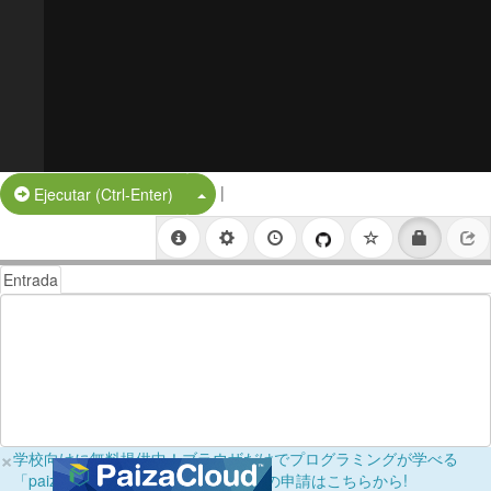
|
Split Button!
Ejecutar (Ctrl-Enter)
Entrada
×
学校向けに無料提供中！ブラウザだけでプログラミングが学べる
「paizaラーニング学校フリーパス」の申請はこちらから!