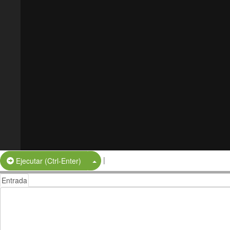
|
Split Button!
Ejecutar (Ctrl-Enter)
Entrada