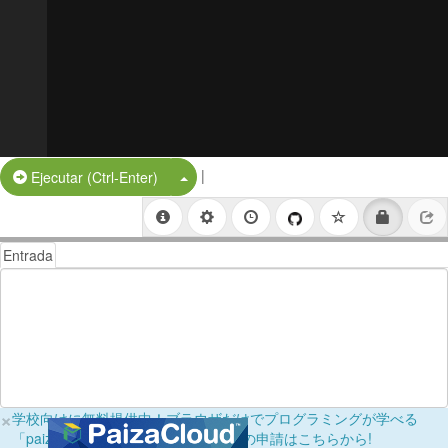
|
Split Button!
Ejecutar (Ctrl-Enter)
Entrada
×
学校向けに無料提供中！ブラウザだけでプログラミングが学べる
「paizaラーニング学校フリーパス」の申請はこちらから!