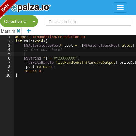
Beta
Split Button!
Objective-C
Main.m
1
#import
 <Foundation/Foundation.h>
2
int
main
(
void
)
{
3
NSAutoreleasePool
*
pool
=
[[
NSAutoreleasePool
alloc
]
4
// Your code here!
5
6
NSString
*
s
=
@"
XXXXXXXX
"
;
7
[[
NSFileHandle
fileHandleWithStandardOutput
]
writeDa
8
[
pool
release
]
;
9
return
0
;
10
}