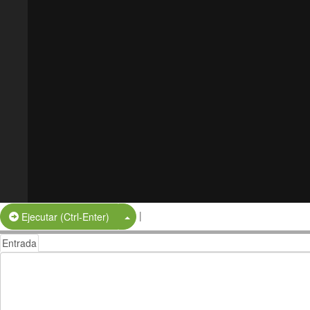
|
Split Button!
Ejecutar (Ctrl-Enter)
Entrada