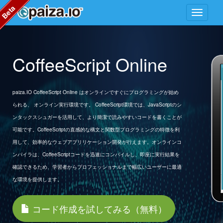
Beta
CoffeeScript Online
paiza.IO CoffeeScript Online はオンラインですぐにプログラミングが始め
られる、 オンライン実行環境です。 CoffeeScript環境では、JavaScriptのシ
ンタックスシュガーを活用して、より簡潔で読みやすいコードを書くことが
可能です。CoffeeScriptの直感的な構文と関数型プログラミングの特徴を利
用して、効率的なウェブアプリリケーション開発が行えます。オンラインコ
ンパイラは、CoffeeScriptコードを迅速にコンパイルし、即座に実行結果を
確認できるため、学習者からプロフェッショナルまで幅広いユーザーに最適
な環境を提供します。
コード作成を試してみる（無料）