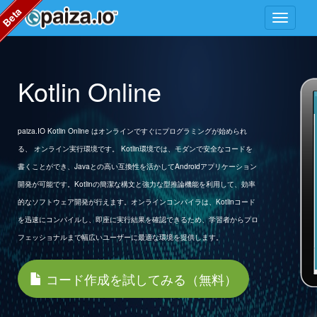
Beta
Kotlin Online
paiza.IO Kotlin Online はオンラインですぐにプログラミングが始められ
る、 オンライン実行環境です。 Kotlin環境では、モダンで安全なコードを
書くことができ、Javaとの高い互換性を活かしてAndroidアプリケーション
開発が可能です。Kotlinの簡潔な構文と強力な型推論機能を利用して、効率
的なソフトウェア開発が行えます。オンラインコンパイラは、Kotlinコード
を迅速にコンパイルし、即座に実行結果を確認できるため、学習者からプロ
フェッショナルまで幅広いユーザーに最適な環境を提供します。
コード作成を試してみる（無料）