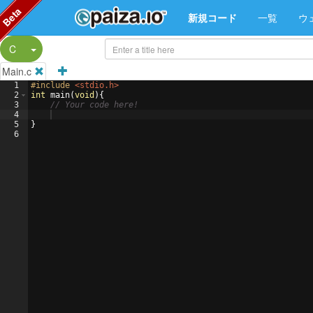
Beta
新規コード
一覧
ウ
Split Button!
C
Main.c
1
#include
 <stdio.h>
2
int
main
(
void
)
{
3
// Your code here!
4
5
}
6