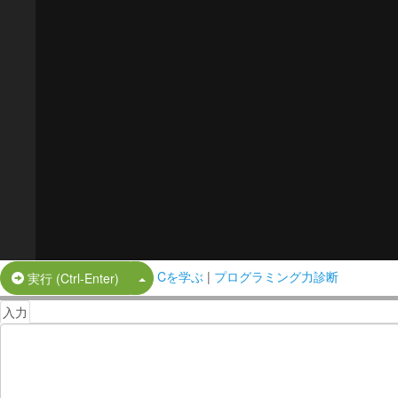
Cを学ぶ
|
プログラミング力診断
Split Button!
実行 (Ctrl-Enter)
入力