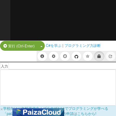
C#を学ぶ
|
プログラミング力診断
Split Button!
実行 (Ctrl-Enter)
入力
×
学校向けに無料提供中！ブラウザだけでプログラミングが学べる
「paizaラーニング学校フリーパス」の申請はこちらから!