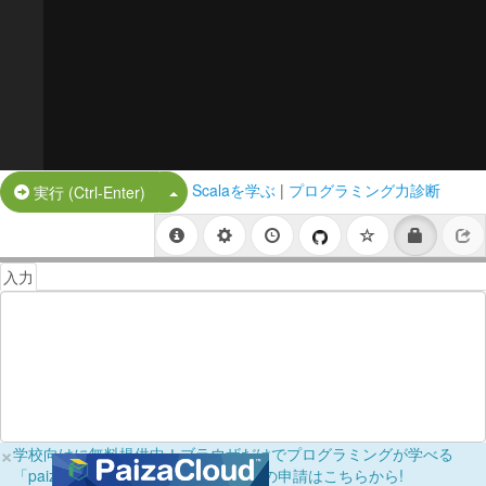
Scalaを学ぶ
|
プログラミング力診断
Split Button!
実行 (Ctrl-Enter)
入力
×
学校向けに無料提供中！ブラウザだけでプログラミングが学べる
「paizaラーニング学校フリーパス」の申請はこちらから!