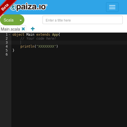
Beta
Split Button!
Scala
Main.scala
1
object
Main
extends
App
{
2
// Your code here!
3
4
println
(
"XXXXXXXX"
)
5
}
6