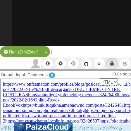
|
Split Button!
Run (Ctrl-Enter)
(0.04 sec)
Output
Input
Comments
0
×
学校向けに無料提供中！ブラウザだけでプログラミングが学べる