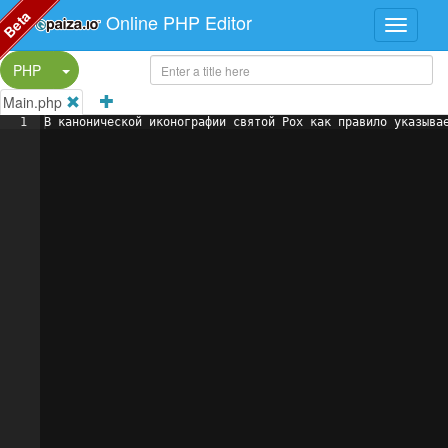
Beta
Online PHP Editor
Split Button!
PHP
Main.php
1
В канонической иконографии святой Рох как правило указыва