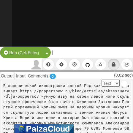
|
Split Button!
Run (Ctrl-Enter)
(0.02 sec)
Output
Input
Comments
0
В канонической иконографии святой Рох как правило ука
зывает https://poppersnow.ru/blog/articles/aksessuary
-dlja-poppersov чумную язву на своей левой ноге Скуль
птурное оформление было начато Филиппом Заттлером Гео
ргий поражающий копьём змея На верхнем уровне находят
ся скульптуры людей связанных с земной жизнью Иисуса 
Христа Вериги или цепи в которые был закован святой н
аходятся в часовне монастырского комплекса Александри
йской православной церкви в Каире 79 6795 Монпелье 68