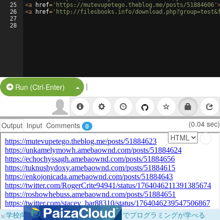
25
<
a
href
=
'https://mutevupetego.theblog.me/posts/51884606'
26
<
a
href
=
'http://filesbooks.info/download.php?group=test&
27
28
|
Split Button!
Run (Ctrl-Enter)
(0.04 sec)
Output
Input
Comments
0
×
学校向けに無料提供中！ブラウザだけでプログラミングが学べる