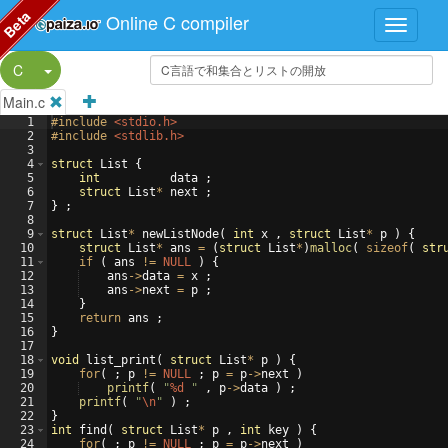
Beta
Online C compiler
Split Button!
C
Main.c
1
#include
 <stdio.h>
2
#include
 <stdlib.h>
3
4
struct
List
{
5
int
data
;
6
struct
List
*
next
;
7
}
;
8
9
struct
List
*
newListNode
(
int
x
,
struct
List
*
p
)
{
10
struct
List
*
ans
=
(
struct
List
*
)
malloc
(
sizeof
(
str
11
if
(
ans
!=
NULL
)
{
12
ans
->
data
=
x
;
13
ans
->
next
=
p
;
14
}
15
return
ans
;
16
}
17
18
void
list_print
(
struct
List
*
p
)
{
19
for
(
;
p
!=
NULL
;
p
=
p
->
next
)
20
printf
(
"
%d
"
,
p
->
data
)
;
21
printf
(
"
\n
"
)
;
22
}
23
int
find
(
struct
List
*
p
,
int
key
)
{
24
for
(
;
p
!=
NULL
;
p
=
p
->
next
)