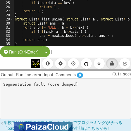
25
if
(
p
->
data
==
key
)
26
return
1
;
27
return
0
;
28
}
29
struct
List
*
list_union
(
struct
List
*
a
,
struct
List
*
b
30
struct
List
*
ans
=
a
;
31
for
(
;
b
!=
NULL
;
b
=
b
->
next
)
32
if
(
!
find
(
a
,
b
->
data
)
)
33
ans
=
newListNode
(
b
->
data
,
ans
)
;
34
return
ans
;
35
}
36
void
list_free
(
struct
List
*
p
)
{
|
Split Button!
Run (Ctrl-Enter)
(0.11 sec)
Output
Runtime error
Input
Comments
0
×
学校向けに無料提供中！ブラウザだけでプログラミングが学べる
「paizaラーニング学校フリーパス」の申請はこちらから!