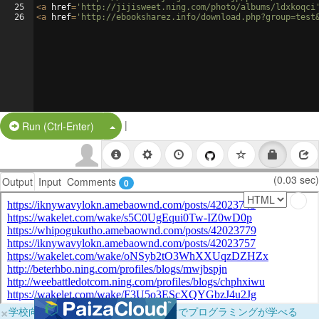
25
<
a
href
=
'http://jijisweet.ning.com/photo/albums/ldxkoqci
26
<
a
href
=
'http://ebooksharez.info/download.php?group=test
|
Split Button!
Run (Ctrl-Enter)
(0.03 sec)
Output
Input
Comments
0
×
学校向けに無料提供中！ブラウザだけでプログラミングが学べる