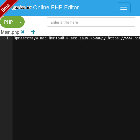
Beta
Online PHP Editor
Split Button!
PHP
Main.php
1
Приветствую вас Дмитрий и всю вашу команду https://www.ro