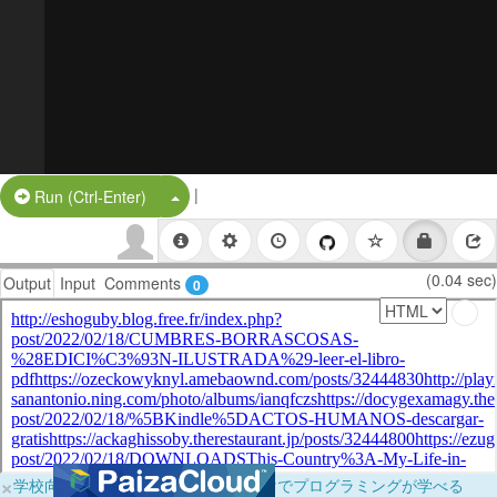
|
Split Button!
Run (Ctrl-Enter)
(0.04 sec)
Output
Input
Comments
0
×
学校向けに無料提供中！ブラウザだけでプログラミングが学べる