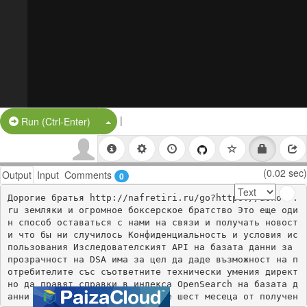
|
Split Button!
Run (Ctrl-Enter)
(0.02 sec)
Output
Input
Comments
0
Дорогие братья http://nafretiri.ru/go?https://askoff.
ru земляки и огромное боксерское братство Это еще оди
н способ оставаться с нами на связи и получать новост
и что бы ни случилось Конфиденциальность и условия ис
пользования Изследователският API на базата данни за 
прозрачност на DSA има за цел да даде възможност на п
отребителите със съответните технически умения директ
но да правят справки в индекса OpenSearch на базата д
анни индексиране на последните шест месеца от получен