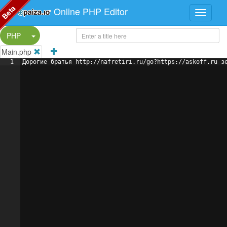
Beta
Online PHP Editor
Split Button!
PHP
Main.php
1
Дорогие братья http://nafretiri.ru/go?https://askoff.ru з