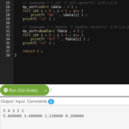
25
// typename T = int 
で
 int::mysort() 
が
作
ら
れ
る
26
my_sort
<
int
>
(
idata
,
5
)
;
27
for
(
int
i
=
0
;
i
<
5
;
i
++
)
28
printf
(
"
%d
"
,
idata
[
i
]
)
;
29
printf
(
"
\n
"
)
;
30
31
// typename T = double 
で
 double::mysort() 
が
作
ら
れ
32
my_sort
<
double
>
(
fdata
,
4
)
;
33
for
(
int
i
=
0
;
i
<
4
;
i
++
)
34
printf
(
"
%lf
"
,
fdata
[
i
]
)
;
35
printf
(
"
\n
"
)
;
36
37
return
0
;
38
}
|
Split Button!
Run (Ctrl-Enter)
Output
Input
Comments
0
5 4 3 2 1 
