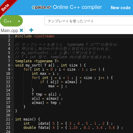
Beta
Online C++ compiler
New code
Split Button!
C++
Main.cpp
1
#include
 <iostream>
2
3
// 
テ
ン
プ
レ
ー
ト
を
使
う
と
、
typename T 
の
"T"
の
部
分
が
、
4
// 
呼
び
出
し
時
の
<>
の
中
の
型
と
対
応
付
け
が
行
わ
れ
る
。
5
// my_sort<int>(...) 
と
書
い
て
呼
び
出
す
と
、
6
// T = int 
型
で
、
template 
内
の
処
理
が
生
成
さ
れ
る
。
7
template
<
typename
T
>
8
void
my_sort
(
T
a
[
]
,
int
size
)
{
9
for
(
int
i
=
0
;
i
<
size
-
1
;
i
++
)
{
10
int
max
=
i
;
11
for
(
int
j
=
i
+
1
;
j
<
size
;
j
++
)
{
12
if
(
a
[
j
]
>
a
[
max
]
)
13
max
=
j
;
14
}
15
T
tmp
=
a
[
i
]
;
16
a
[
i
]
=
a
[
max
]
;
17
a
[
max
]
=
tmp
;
18
}
19
}
20
21
int
main
(
)
{
22
int
idata
[
5
]
=
{
3
,
4
,
5
,
1
,
2
}
;
23
double
fdata
[
4
]
=
{
1.23
,
0.1
,
3.4
,
5.6
}
;
24