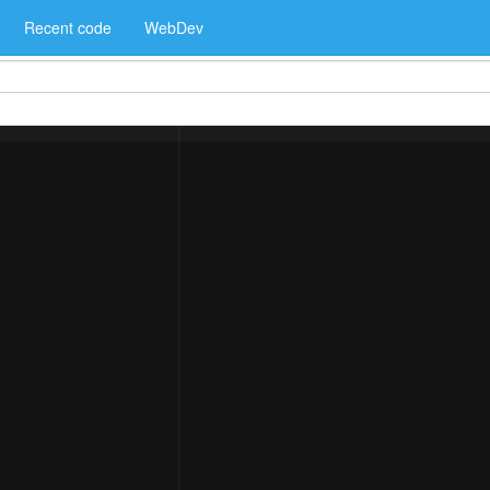
Recent code
WebDev