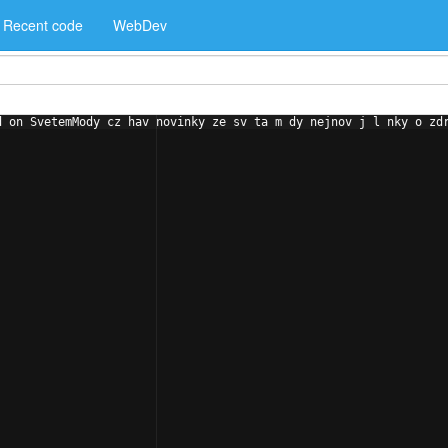
Recent code
WebDev
d on SvetemMody cz hav novinky ze sv ta m dy nejnov j l nky o zd