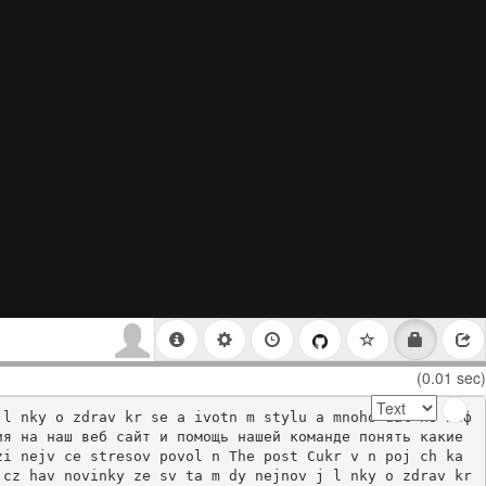
(0.01 sec)
 l nky o zdrav kr se a ivotn m stylu a mnoho dal ho Инф
я на наш веб сайт и помощь нашей команде понять какие 
i nejv ce stresov povol n The post Cukr v n poj ch ka 
cz hav novinky ze sv ta m dy nejnov j l nky o zdrav kr 