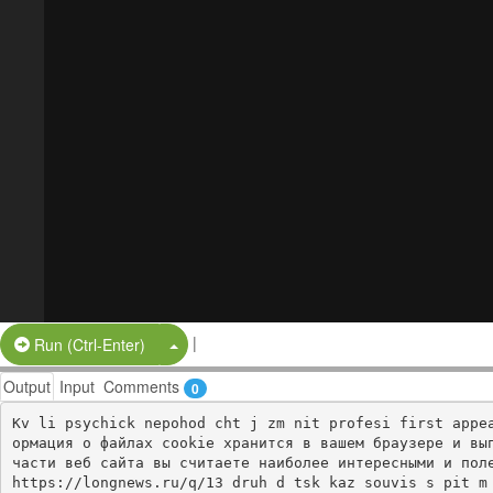
|
Split Button!
Run (Ctrl-Enter)
Output
Input
Comments
0
Kv li psychick nepohod cht j zm nit profesi first appe
ормация о файлах cookie хранится в вашем браузере и вып
части веб сайта вы считаете наиболее интересными и поле
https://longnews.ru/q/13 druh d tsk kaz souvis s pit m 