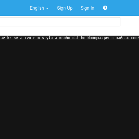
English
Sign Up
Sign In
rav kr se a ivotn m stylu a mnoho dal ho Информация о файлах coo