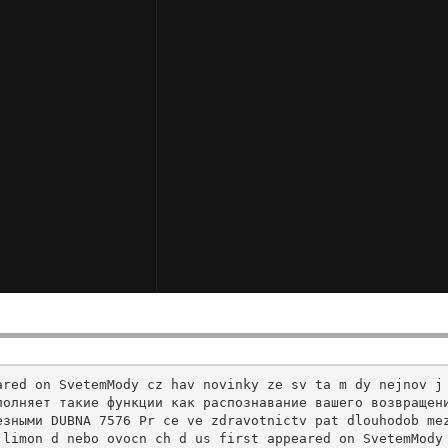
ared on SvetemMody cz hav novinky ze sv ta m dy nejnov j
олняет такие функции как распознавание вашего возвращени
зными DUBNA 7576 Pr ce ve zdravotnictv pat dlouhodob mez
limon d nebo ovocn ch d us first appeared on SvetemMody 