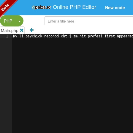
Beta
Online PHP Editor
New code
Split Button!
PHP
Main.php
1
Kv li psychick nepohod cht j zm nit profesi first appeare