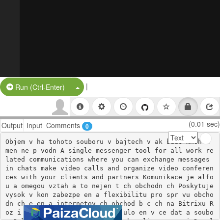
|
Split Button!
Run (Ctrl-Enter)
(0.01 sec)
Output
Input
Comments
0
Objem v ha tohoto souboru v bajtech v ak bude mnohem 
men ne p vodn A single messenger tool for all work re
lated communications where you can exchange messages 
in chats make video calls and organize video conferen
ces with your clients and partners Komunikace je alfo
u a omegou vztah a to nejen t ch obchodn ch Poskytuje 
vysok v kon zabezpe en a flexibilitu pro spr vu obcho
dn ch e en a internetov ch obchod b c ch na Bitrixu R
oz i te si diskov prostor pro ulo en v ce dat a soubo