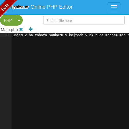
Beta
Online PHP Editor
Split Button!
PHP
Main.php
1
Objem v ha tohoto souboru v bajtech v ak bude mnohem men 