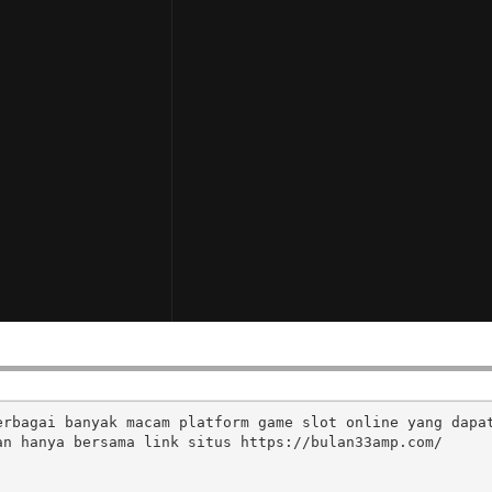
erbagai banyak macam platform game slot online yang dapa
an hanya bersama link situs https://bulan33amp.com/