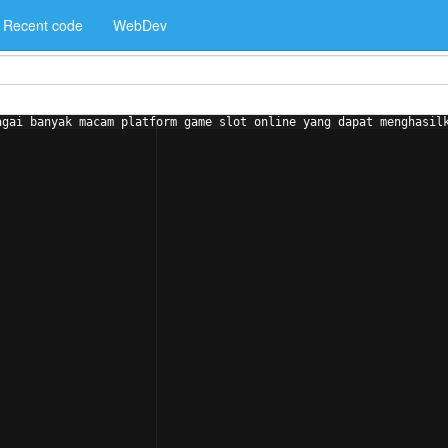
Recent code
WebDev
agai banyak macam platform game slot online yang dapat menghasil