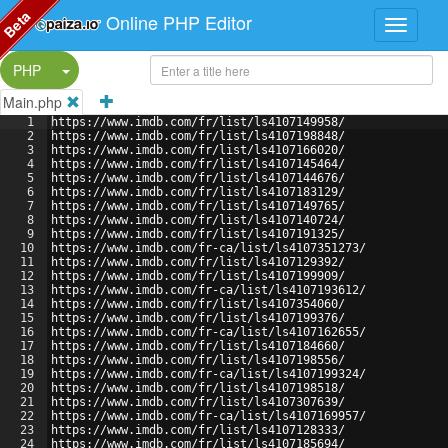
Beta
Online PHP Editor
Split Button!
PHP
Main.php
1
https://www.imdb.com/fr/list/ls4107149958/
2
https://www.imdb.com/fr/list/ls4107198848/
3
https://www.imdb.com/fr/list/ls4107166020/
4
https://www.imdb.com/fr/list/ls4107145464/
5
https://www.imdb.com/fr/list/ls4107144676/
6
https://www.imdb.com/fr/list/ls4107183129/
7
https://www.imdb.com/fr/list/ls4107149765/
8
https://www.imdb.com/fr/list/ls4107140724/
9
https://www.imdb.com/fr/list/ls4107191325/
10
https://www.imdb.com/fr-ca/list/ls4107351273/
11
https://www.imdb.com/fr/list/ls4107129392/
12
https://www.imdb.com/fr/list/ls4107199909/
13
https://www.imdb.com/fr-ca/list/ls4107193612/
14
https://www.imdb.com/fr/list/ls4107354060/
15
https://www.imdb.com/fr/list/ls4107199376/
16
https://www.imdb.com/fr-ca/list/ls4107162655/
17
https://www.imdb.com/fr/list/ls4107184660/
18
https://www.imdb.com/fr/list/ls4107198556/
19
https://www.imdb.com/fr-ca/list/ls4107199324/
20
https://www.imdb.com/fr/list/ls4107198518/
21
https://www.imdb.com/fr/list/ls4107307639/
22
https://www.imdb.com/fr-ca/list/ls4107169957/
23
https://www.imdb.com/fr/list/ls4107128333/
24
https://www.imdb.com/fr/list/ls4107185694/