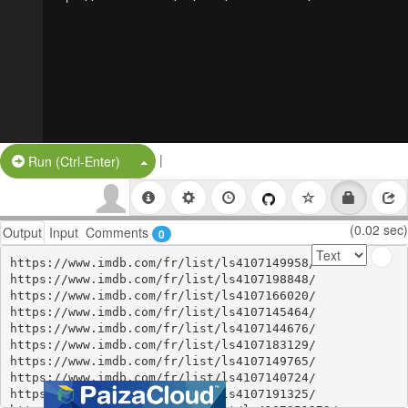
|
Split Button!
Run (Ctrl-Enter)
(0.02 sec)
Output
Input
Comments
0
https://www.imdb.com/fr/list/ls4107149958/

https://www.imdb.com/fr/list/ls4107198848/

https://www.imdb.com/fr/list/ls4107166020/

https://www.imdb.com/fr/list/ls4107145464/

https://www.imdb.com/fr/list/ls4107144676/

https://www.imdb.com/fr/list/ls4107183129/

https://www.imdb.com/fr/list/ls4107149765/

https://www.imdb.com/fr/list/ls4107140724/

https://www.imdb.com/fr/list/ls4107191325/
