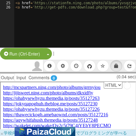
25
<
a
href
=
'https://stationfm.ning.com/photo/albums/yvsqzjv
26
<
a
href
=
'http://get-pdfs.com/download.php?group=test&fro
|
Split Button!
Run (Ctrl-Enter)
(0.04 sec)
Output
Input
Comments
0
×
学校向けに無料提供中！ブラウザだけでプログラミングが学べる