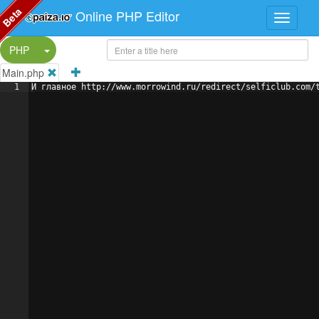
Beta
Online PHP Editor
Split Button!
PHP
Main.php
1
И главное http://www.morrowind.ru/redirect/selficlub.com/