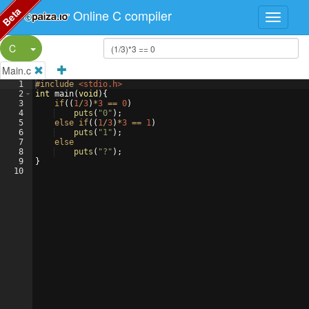
Beta
Online C compiler
Split Button!
C
Main.c
1
#include
 <stdio.h>
2
int
main
(
void
)
{
3
if
((
1
/
3
)
*
3
==
0
)
4
puts
(
"
0
"
)
;
5
else
if
((
1
/
3
)
*
3
==
1
)
6
puts
(
"
1
"
)
;
7
else
8
puts
(
"
?
"
)
;
9
}
10