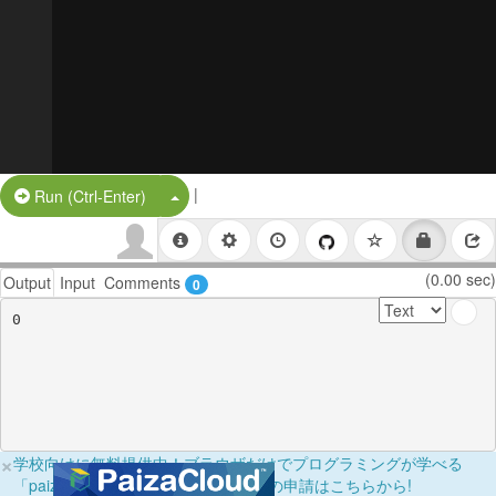
|
Split Button!
Run (Ctrl-Enter)
(0.00 sec)
Output
Input
Comments
0
×
学校向けに無料提供中！ブラウザだけでプログラミングが学べる
「paizaラーニング学校フリーパス」の申請はこちらから!