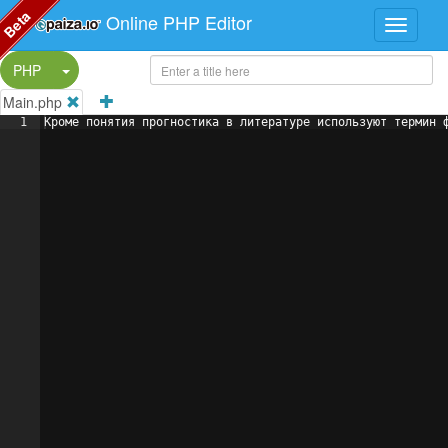
Beta
Online PHP Editor
Split Button!
PHP
Main.php
1
Кроме понятия прогностика в литературе используют термин 