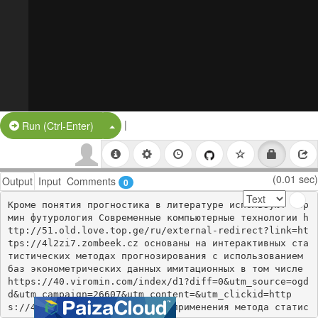
|
Split Button!
Run (Ctrl-Enter)
(0.01 sec)
Output
Input
Comments
0
Кроме понятия прогностика в литературе используют тер
мин футурология Современные компьютерные технологии h
ttp://51.old.love.top.ge/ru/external-redirect?link=ht
tps://4l2zi7.zombeek.cz основаны на интерактивных ста
тистических методах прогнозирования с использованием 
баз эконометрических данных имитационных в том числе 
https://40.viromin.com/index/d1?diff=0&utm_source=ogd
d&utm_campaign=26607&utm_content=&utm_clickid=http
s://4l2zi7.zombeek.cz основе применения метода статис