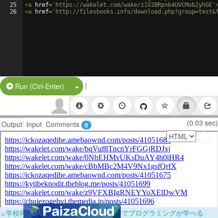
25
<
a
href
=
'https://wakelet.com/wake/z1V2BRpnb4UVCMob2yhGE'
26
<
a
href
=
'http://filesbooks.info/download.php?group=test&
|
Split Button!
Run (Ctrl-Enter)
(0.03 sec)
Output
Input
Comments
0
×
学校向けに無料提供中！ブラウザだけでプログラミングが学べる