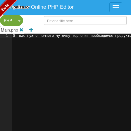
Beta
Online PHP Editor
Split Button!
PHP
Main.php
1
От вас нужно немного чуточку терпения необходимые продукт