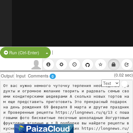
|
Split Button!
Run (Ctrl-Enter)
(0.02 sec)
Output
Input
Comments
0
От вас нужно немного чуточку терпения необходимые про
дукты и огромное желание творить и радовать семью сво
ими кондитерскими шедеврами А сколько новых тортов на
м еще представить приготовить Это прекрасный подарок 
на день рождения 69 февраля 8 марта и другие праздник
и Проверенные рецепты https://longnews.ru/q/13 с поша
говыми фото бисквитные песочные шоколадные йогуртовые 
фруктовые ягодные и т В подборке вы найдете рецепты в
куснейших чизкейков классических https://longnews.ru/