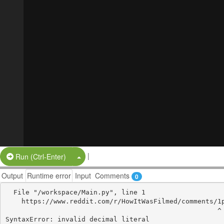
|
Split Button!
Run (Ctrl-Enter)
Output
Runtime error
Input
Comments
0
  File "/workspace/Main.py", line 1

    https://www.reddit.com/r/HowItWasFilmed/comments/1pguflz/zootopia_2_streaming_where_to_watch_movie_online/

                                                     ^
