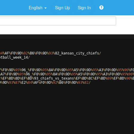
English
Sign Up
Sign In
84
%
AF
%
F0
%
9
D
%
92
%
B6
%
F0
%
9
D
%
93
%
82
_kansas_city_chiefs
/
otball_week_14
/
7
%
F0
%
9
D
%
95
%
96
_
%
F0
%
9
D
%
95
%
8
A
%
F0
%
9
D
%
95
%
A5
%
F0
%
9
D
%
95
%
A3
%
F0
%
9
D
%
95
%
96
%
F
%
A7
%
F0
%
9
D
%
95
%
96
_
%
F0
%
9
D
%
95
%
8
A
%
F0
%
9
D
%
95
%
A5
%
F0
%
9
D
%
95
%
A3
%
F0
%
9
D
%
95
%
96
1
%
EF
%
BD
%
8
D
%
EF
%
BD
%
93
_chiefs_vs_texans
%
EF
%
BD
%
8
C
%
EF
%
BD
%
89
%
EF
%
BD
%
96
%
0
%
9
D
%
93
%
87
%
E2
%
84
%
AF
%
F0
%
9
D
%
92
%
B6
%
F0
%
9
D
%
93
%
82
/