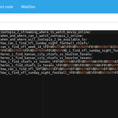
nt code
WebDev
/
zootopia_2_streaming_where_to_watch_movie_online
/
/
when_and_where_can_i_watch_zootopia_2_online
/
/
when_and_where_will_zootopia_2_be_available_to
/
/
how_can_i_find_nfl_sunday_night_football_chiefs
/
/
can_i_find_nfl_week_14_
%
F0
%
9
D
%
92
%
AE
%
F0
%
9
D
%
93
%
89
%
F0
%
9
D
%
93
%
87
%
E2
%
/%
F0
%
9
D
%
93
%
92
%
F0
%
9
D
%
93
%
90
%
F0
%
9
D
%
93
%
9
D_i_find_nfl_sunday_night_fo
/
heres_i_find_kansas_city_chiefs_vs_houston_texans
/
/
heres_i_find_kansas_city_chiefs_vs_houston_texans
/
/
how_i_find_chiefs_vs_texans_
%
F0
%
9
D
%
95
%
9
D
%
F0
%
9
D
%
95
%
9
A
%
F0
%
9
D
%
95
%
A
/
heres_i_find_chiefs_vs_texans_
%
F0
%
9
D
%
95
%
9
D
%
F0
%
9
D
%
95
%
9
A
%
F0
%
9
D
%
95
/
how_can_i_find_nfl_
%
EF
%
BD
%
93
%
EF
%
BD
%
94
%
EF
%
BD
%
92
%
EF
%
BD
%
85
%
EF
%
BD
%
8
/
how_i_find_nfl_sunday_night_football_
%
F0
%
9
D
%
92
%
AE
%
F0
%
9
D
%
93
%
89
%
F