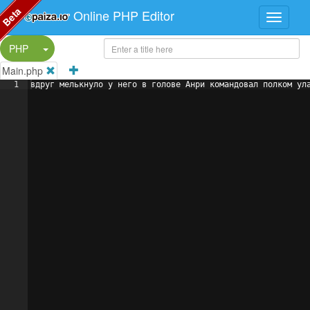
Beta
Online PHP Editor
Split Button!
PHP
Main.php
1
вдруг мелькнуло у него в голове Анри командовал полком ул