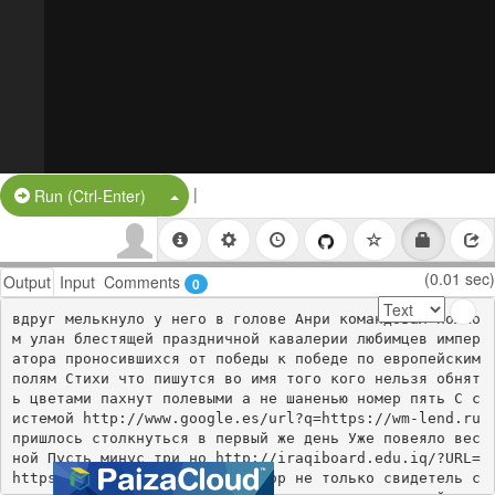
|
Split Button!
Run (Ctrl-Enter)
(0.01 sec)
Output
Input
Comments
0
вдруг мелькнуло у него в голове Анри командовал полко
м улан блестящей праздничной кавалерии любимцев импер
атора проносившихся от победы к победе по европейским 
полям Стихи что пишутся во имя того кого нельзя обнят
ь цветами пахнут полевыми а не шаненью номер пять С с
истемой http://www.google.es/url?q=https://wm-lend.ru 
пришлось столкнуться в первый же день Уже повеяло вес
ной Пусть минус три но http://iraqiboard.edu.iq/?URL=
https://wm-lend.ru светит Автор не только свидетель с