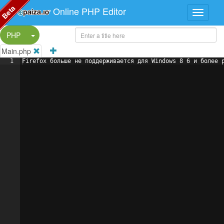
Beta
Online PHP Editor
Split Button!
PHP
Main.php
1
Firefox больше не поддерживается для Windows 8 6 и более 