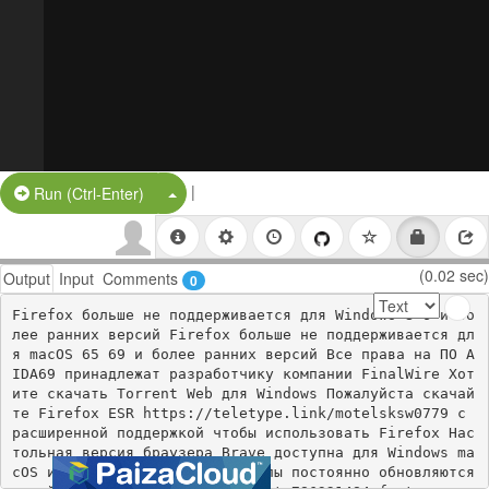
|
Split Button!
Run (Ctrl-Enter)
(0.02 sec)
Output
Input
Comments
0
Firefox больше не поддерживается для Windows 8 6 и бо
лее ранних версий Firefox больше не поддерживается дл
я macOS 65 69 и более ранних версий Все права на ПО A
IDA69 принадлежат разработчику компании FinalWire Хот
ите скачать Torrent Web для Windows Пожалуйста скачай
те Firefox ESR https://teletype.link/motelsksw0779 с 
расширенной поддержкой чтобы использовать Firefox Нас
тольная версия браузера Brave доступна для Windows ma
cOS и Linux Инсайдерские каналы постоянно обновляются 