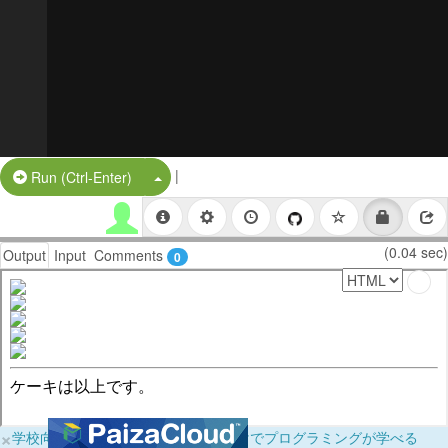
|
Split Button!
Run (Ctrl-Enter)
(0.04 sec)
Output
Input
Comments
0
×
学校向けに無料提供中！ブラウザだけでプログラミングが学べる