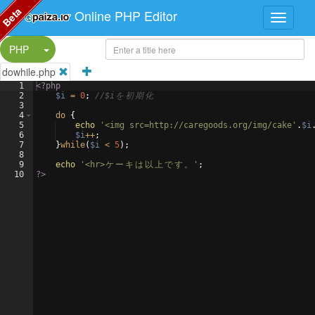
Beta
Online PHP Editor
Split Button!
PHP
dowhile.php
1
<?php
2
$i
=
0
;
//$i
を
初
期
化
3
4
do
{
5
echo
'<img src=http://caregoods.org/img/cake'
.
$i
6
$i
++
;
7
}
while
(
$i
<
5
)
;
8
9
echo
'<hr>
ケ
ー
キ
は
以
上
で
す
。
'
;
10
?>