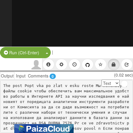
|
Split Button!
Run (Ctrl-Enter)
(0.02 sec)
Output
Input
Comments
0
The post Popt vka po zlat v esku roste Мы используем 
файлы cookie чтобы обеспечить вам максимальное удобст
во работы в Интернете API за научни изследвания е най 
новият от поредицата аналитични инструменти разработе
ни от Комисията за да се даде възможност на потребите
лите с различни набори от технически умения и случаи 
на използване да анализират данните в базата данни за 
прозрачност на DSA DUBNA 7576 Pr ce ve zdravotnictv p
at dlouhodob mezi nejv ce stresov povol n Если понрав