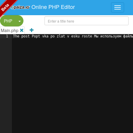
Beta
Online PHP Editor
Split Button!
PHP
Main.php
1
The post Popt vka po zlat v esku roste Мы используем файл