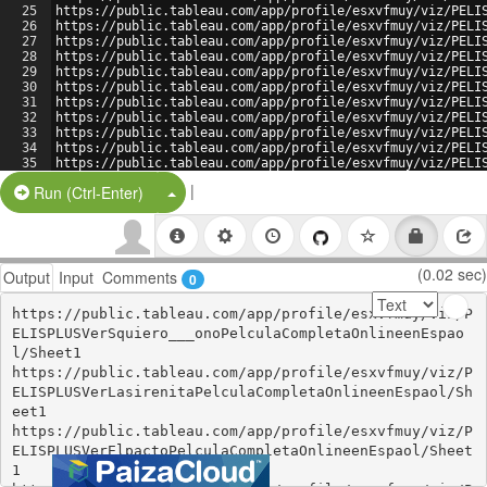
25
https://public.tableau.com/app/profile/esxvfmuy/viz/PELI
26
https://public.tableau.com/app/profile/esxvfmuy/viz/PELI
27
https://public.tableau.com/app/profile/esxvfmuy/viz/PELI
28
https://public.tableau.com/app/profile/esxvfmuy/viz/PELI
29
https://public.tableau.com/app/profile/esxvfmuy/viz/PELI
30
https://public.tableau.com/app/profile/esxvfmuy/viz/PELI
31
https://public.tableau.com/app/profile/esxvfmuy/viz/PELI
32
https://public.tableau.com/app/profile/esxvfmuy/viz/PELI
33
https://public.tableau.com/app/profile/esxvfmuy/viz/PELI
34
https://public.tableau.com/app/profile/esxvfmuy/viz/PELI
35
https://public.tableau.com/app/profile/esxvfmuy/viz/PELI
36
https://public.tableau.com/app/profile/esxvfmuy/viz/PELI
|
Split Button!
Run (Ctrl-Enter)
(0.02 sec)
Output
Input
Comments
0
https://public.tableau.com/app/profile/esxvfmuy/viz/P
ELISPLUSVerSquiero___onoPelculaCompletaOnlineenEspao
l/Sheet1

https://public.tableau.com/app/profile/esxvfmuy/viz/P
ELISPLUSVerLasirenitaPelculaCompletaOnlineenEspaol/Sh
eet1

https://public.tableau.com/app/profile/esxvfmuy/viz/P
ELISPLUSVerElpactoPelculaCompletaOnlineenEspaol/Sheet
1
