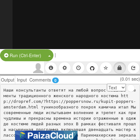
|
Split Button!
Run (Ctrl-Enter)
(0.01 sec)
Output
Input
Comments
0
Наши консультанты ответят на любой вопрос Главные эле
менты традиционного женского народного костюма htt
p://dropref.com/?https://poppersnow.ru/kupit-poppers-
amsterdam.html туникообразного покроя камичиа итал Мы 
современные люди испытываем волнение и трепет как при
чудливы и прекрасны времена истории отраженные в одеж
де костюме людей разных эпох В рамках фестиваля прошл
а насыщенная программа включавшая двенадцать мастер к
лассов от ведущих специалистов Парикмахерские зеркала 