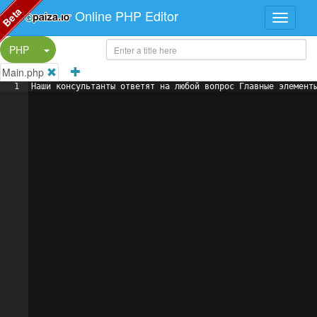
Beta
Online PHP Editor
Split Button!
PHP
Main.php
1
Наши консультанты ответят на любой вопрос Главные элемент