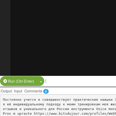
|
Split Button!
Run (Ctrl-Enter)
Output
Input
Comments
0
Постоянно учится и совершенствует практические навыки 
я её индивидуальному подходу к моим тренировкам моя жиз
отзывов и уникального для России инструмента Voice moni
Pros m upravte https://www.bitsdujour.com/profiles/WeQ