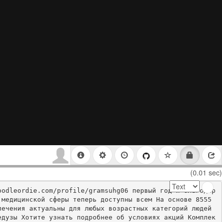
(0.01 sec)
oodleordie.com/profile/gramsuhg06 первый год и благодар
медицинской сферы теперь доступны всем На основе 8555 
ечения актуальны для любых возрастных категорий людей 
едузы Хотите узнать подробнее об условиях акций Комплек