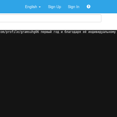
English
Sign Up
Sign In
com/profile/gramsuhg06 первый год и благодаря её индивидуальному