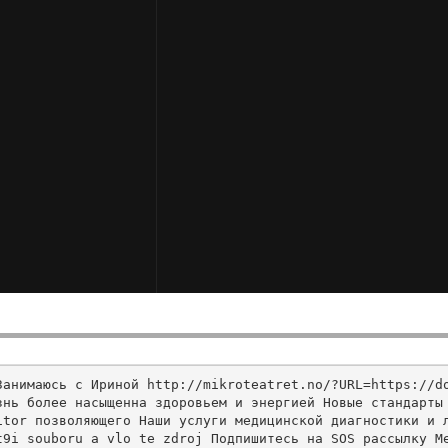
Занимаюсь с Ириной http://mikroteatret.no/?URL=https://d
нь более насыщенна здоровьем и энергией Новые стандарты 
tor позволяющего Наши услуги медицинской диагностики и л
t9i souboru a vlo te zdroj Подпишитесь на SOS рассылку М