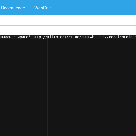
Recent code
WebDev
имаюсь с Ириной http://mikroteatret.no/?URL=https://doodleordie.