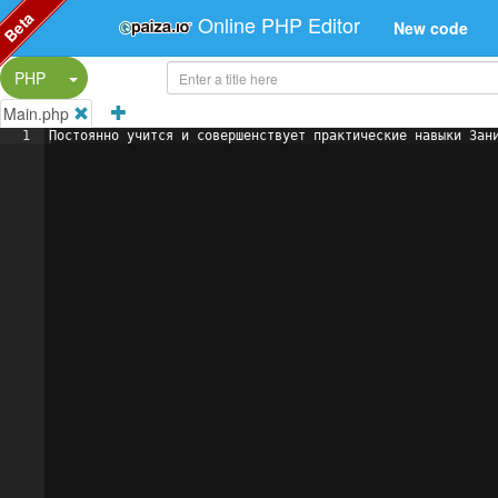
Beta
Online PHP Editor
New code
Split Button!
PHP
Main.php
1
Постоянно учится и совершенствует практические навыки Зан