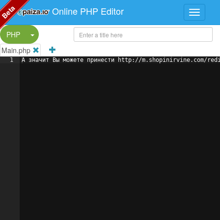
Beta
Online PHP Editor
Split Button!
PHP
Main.php
1
А значит Вы можете принести http://m.shopinirvine.com/red