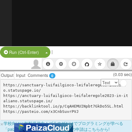
|
Split Button!
Run (Ctrl-Enter)
(0.03 sec)
Output
Input
Comments
0
https://sanctuary-luifailgioco-leifaleregole-italian
o.statuspage.io/

https://anctuary-luifailgioco-leifaleregole2023-in-it
aliano.statuspage.io/

https://backlinktool.io/p/CqAHEMUINpbt7GkDo5SL.html

https://pasteio.com/x3CnbSuvrPVJ
×
学校向けに無料提供中！ブラウザだけでプログラミングが学べる
「paizaラーニング学校フリーパス」の申請はこちらから!