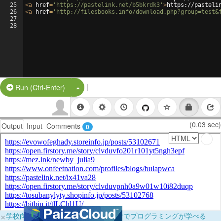
25
<
a
href
=
'https://pastelink.net/b5bkrdk3'
>
https://pasteli
26
<
a
href
=
'http://filesbooks.info/download.php?group=test&
27
28
|
Split Button!
Run (Ctrl-Enter)
(0.03 sec)
Output
Input
Comments
0
×
学校向けに無料提供中！ブラウザだけでプログラミングが学べる