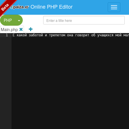
Beta
Online PHP Editor
Split Button!
PHP
Main.php
1
С какой заботой и трепетом она говорит об учащихся мой ма