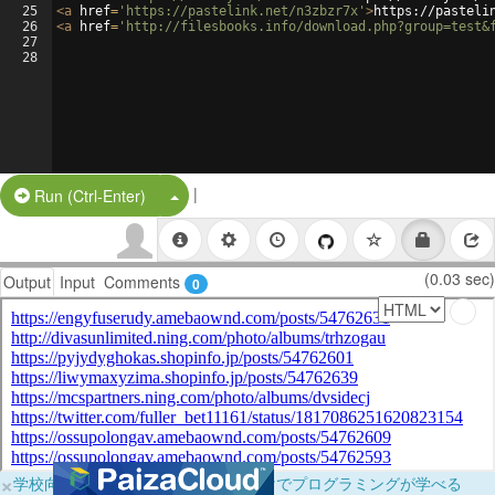
25
<
a
href
=
'https://pastelink.net/n3zbzr7x'
>
https://pasteli
26
<
a
href
=
'http://filesbooks.info/download.php?group=test&
27
28
|
Split Button!
Run (Ctrl-Enter)
(0.03 sec)
Output
Input
Comments
0
×
学校向けに無料提供中！ブラウザだけでプログラミングが学べる