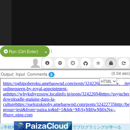
|
Split Button!
Run (Ctrl-Enter)
(0.04 sec)
Output
Input
Comments
0
×
学校向けに無料提供中！ブラウザだけでプログラミングが学べる