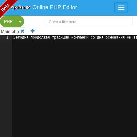
Beta
Online PHP Editor
Split Button!
PHP
Main.php
1
Сегодня продолжая традиции компании со дня основания мы з