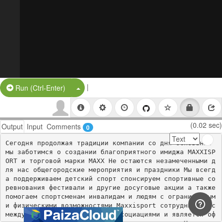
|
Split Button!
Run (Ctrl-Enter)
(0.02 sec)
Output
Input
Comments
0
Сегодня продолжая традиции компании со дня основания 
мы заботимся о создании благоприятного имиджа MAXXISP
ORT и торговой марки MAXX Не остаются незамеченными д
ля нас общегородские мероприятия и праздники Мы всегд
а поддерживаем детский спорт спонсируем спортивные со
ревнования фестивали и другие досуговые акции а также 
помогаем спортсменам инвалидам и людям с ограниченным
и физическими возможностями Maxxisport сотрудничает с 
международными спортивными ассоциациями и является оф