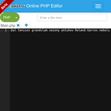
Beta
Online PHP Editor
Split Button!
PHP
Main.php
1
Dal tenisov grandslam sezony antukov Roland Garros neboli