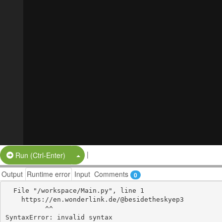
|
Split Button!
Run (Ctrl-Enter)
Output
Runtime error
Input
Comments
0
  File "/workspace/Main.py", line 1

    https://en.wonderlink.de/@besidetheskyep3

          ^^
