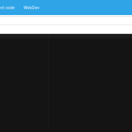
nt code
WebDev