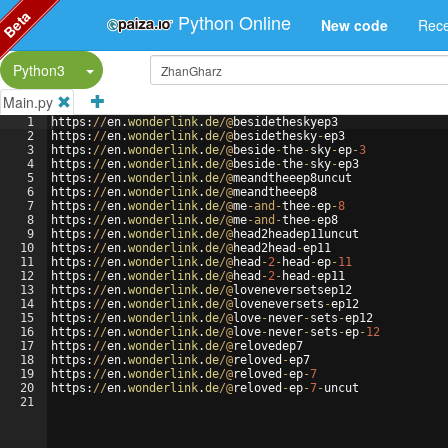
Beta
Python Online
New code
Rece
Split Button!
Python3
Main.py
1
https
:
//
en
.
wonderlink
.
de
/@
besidetheskyep3
2
https
:
//
en
.
wonderlink
.
de
/@
besidethesky
-
ep3
3
https
:
//
en
.
wonderlink
.
de
/@
beside
-
the
-
sky
-
ep
-
3
4
https
:
//
en
.
wonderlink
.
de
/@
beside
-
the
-
sky
-
ep3
5
https
:
//
en
.
wonderlink
.
de
/@
meandtheeep8uncut
6
https
:
//
en
.
wonderlink
.
de
/@
meandtheeep8
7
https
:
//
en
.
wonderlink
.
de
/@
me
-
and
-
thee
-
ep
-
8
8
https
:
//
en
.
wonderlink
.
de
/@
me
-
and
-
thee
-
ep8
9
https
:
//
en
.
wonderlink
.
de
/@
head2headep11uncut
10
https
:
//
en
.
wonderlink
.
de
/@
head2head
-
ep11
11
https
:
//
en
.
wonderlink
.
de
/@
head
-
2
-
head
-
ep
-
11
12
https
:
//
en
.
wonderlink
.
de
/@
head
-
2
-
head
-
ep11
13
https
:
//
en
.
wonderlink
.
de
/@
loveneversetsep12
14
https
:
//
en
.
wonderlink
.
de
/@
loveneversets
-
ep12
15
https
:
//
en
.
wonderlink
.
de
/@
love
-
never
-
sets
-
ep12
16
https
:
//
en
.
wonderlink
.
de
/@
love
-
never
-
sets
-
ep
-
12
17
https
:
//
en
.
wonderlink
.
de
/@
relovedep7
18
https
:
//
en
.
wonderlink
.
de
/@
reloved
-
ep7
19
https
:
//
en
.
wonderlink
.
de
/@
reloved
-
ep
-
7
20
https
:
//
en
.
wonderlink
.
de
/@
reloved
-
ep
-
7
-
uncut
21