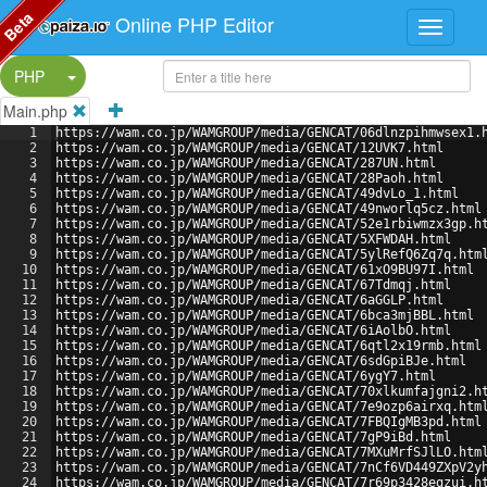
Beta
Online PHP Editor
Split Button!
PHP
Main.php
1
https://wam.co.jp/WAMGROUP/media/GENCAT/06dlnzpihmwsex1.
2
https://wam.co.jp/WAMGROUP/media/GENCAT/12UVK7.html
3
https://wam.co.jp/WAMGROUP/media/GENCAT/287UN.html
4
https://wam.co.jp/WAMGROUP/media/GENCAT/28Paoh.html
5
https://wam.co.jp/WAMGROUP/media/GENCAT/49dvLo_1.html
6
https://wam.co.jp/WAMGROUP/media/GENCAT/49nworlq5cz.html
7
https://wam.co.jp/WAMGROUP/media/GENCAT/52e1rbiwmzx3gp.h
8
https://wam.co.jp/WAMGROUP/media/GENCAT/5XFWDAH.html
9
https://wam.co.jp/WAMGROUP/media/GENCAT/5ylRefQ6Zq7q.htm
10
https://wam.co.jp/WAMGROUP/media/GENCAT/61xO9BU97I.html
11
https://wam.co.jp/WAMGROUP/media/GENCAT/67Tdmqj.html
12
https://wam.co.jp/WAMGROUP/media/GENCAT/6aGGLP.html
13
https://wam.co.jp/WAMGROUP/media/GENCAT/6bca3mjBBL.html
14
https://wam.co.jp/WAMGROUP/media/GENCAT/6iAolbO.html
15
https://wam.co.jp/WAMGROUP/media/GENCAT/6qtl2x19rmb.html
16
https://wam.co.jp/WAMGROUP/media/GENCAT/6sdGpiBJe.html
17
https://wam.co.jp/WAMGROUP/media/GENCAT/6ygY7.html
18
https://wam.co.jp/WAMGROUP/media/GENCAT/70xlkumfajgni2.h
19
https://wam.co.jp/WAMGROUP/media/GENCAT/7e9ozp6airxq.htm
20
https://wam.co.jp/WAMGROUP/media/GENCAT/7FBQIgMB3pd.html
21
https://wam.co.jp/WAMGROUP/media/GENCAT/7gP9iBd.html
22
https://wam.co.jp/WAMGROUP/media/GENCAT/7MXuMrfSJlLO.htm
23
https://wam.co.jp/WAMGROUP/media/GENCAT/7nCf6VD449ZXpV2y
24
https://wam.co.jp/WAMGROUP/media/GENCAT/7r69p3428egzui.h