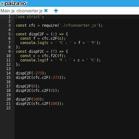
Main.js
cfconverter.js
1
'use strict'
;
2
3
const
cfc
=
require
(
'./cfconverter.js'
)
;
4
5
const
dispC2F
=
(
c
)
=>
{
6
const
f
=
cfc
.
c2F
(
c
)
;
7
console
.
log
(
c
+
' ℃ : '
+
f
+
' ℉'
)
;
8
}
;
9
const
dispF2C
=
(
f
)
=>
{
10
const
c
=
cfc
.
f2C
(
f
)
;
11
console
.
log
(
f
+
' ℉ : '
+
c
+
' ℃'
)
;
12
}
;
13
14
dispC2F
(
-
273
)
;
15
dispF2C
(
cfc
.
c2F
(
-
273
))
;
16
17
dispC2F
(
0
)
;
18
dispF2C
(
cfc
.
c2F
(
0
))
;
19
20
dispC2F
(
100
)
;
21
dispF2C
(
cfc
.
c2F
(
100
))
;
22