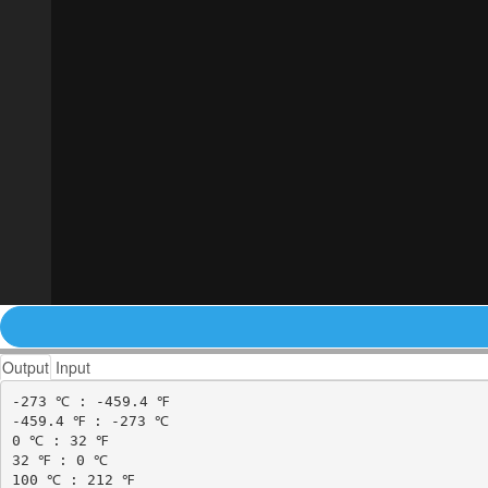
Output
Input
-273 ℃ : -459.4 ℉

-459.4 ℉ : -273 ℃

0 ℃ : 32 ℉

32 ℉ : 0 ℃

100 ℃ : 212 ℉
